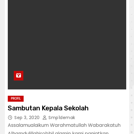
PROFIL
Sambutan Kepala Sekolah
Sep 3, 2020
Smp1demak
Assalamualaikum Warahmatullah Wabarakatuh
Alhamdulillahirobbil alamin kami panjatkan