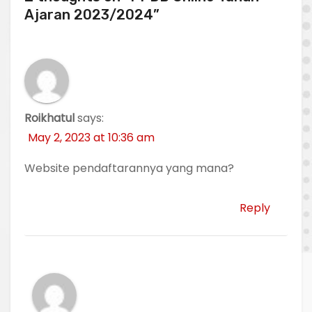
t
Ajaran 2023/2024”
n
a
v
Roikhatul
says:
i
May 2, 2023 at 10:36 am
g
Website pendaftarannya yang mana?
a
Reply
t
i
o
n