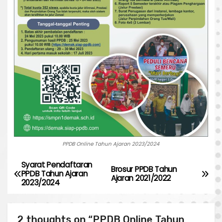
PPDB Online Tahun Ajaran 2023/2024
Syarat Pendaftaran
P
Brosur PPDB Tahun
PPDB Tahun Ajaran
Ajaran 2021/2022
2023/2024
o
s
2 thoughts on “PPDB Online Tahun