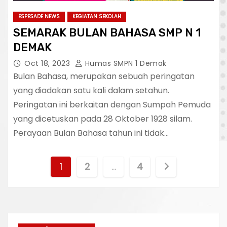
ESPESADE NEWS
KEGIATAN SEKOLAH
SEMARAK BULAN BAHASA SMP N 1
DEMAK
Oct 18, 2023
Humas SMPN 1 Demak
Bulan Bahasa, merupakan sebuah peringatan
yang diadakan satu kali dalam setahun.
Peringatan ini berkaitan dengan Sumpah Pemuda
yang dicetuskan pada 28 Oktober 1928 silam.
Perayaan Bulan Bahasa tahun ini tidak…
P
1
2
…
4
o
s